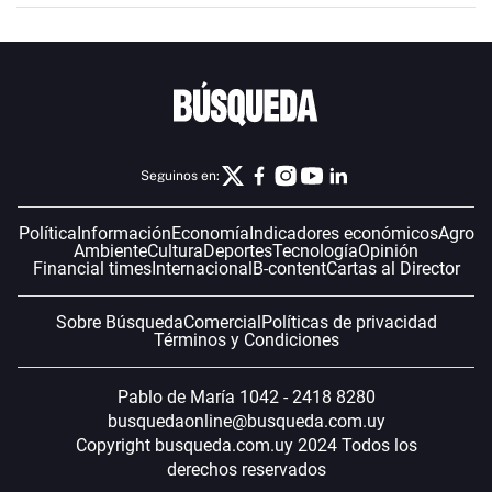
Seguinos en:
Política
Información
Economía
Indicadores económicos
Agro
Ambiente
Cultura
Deportes
Tecnología
Opinión
Financial times
Internacional
B-content
Cartas al Director
Sobre Búsqueda
Comercial
Políticas de privacidad
Términos y Condiciones
Pablo de María 1042 - 2418 8280
busquedaonline@busqueda.com.uy
Copyright busqueda.com.uy 2024 Todos los
derechos reservados