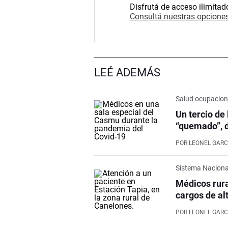
Disfrutá de acceso ilimitad
Consultá nuestras opciones
LEÉ ADEMÁS
Salud ocupacion
Un tercio de
“quemado”, d
POR
LEONEL GARC
Sistema Naciona
Médicos rura
cargos de al
POR
LEONEL GARC