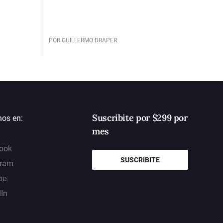
POR GUILLERMO DRAPER
Suscribite por $299 por
nos en:
mes
ook
SUSCRIBITE
gram
be
dIn