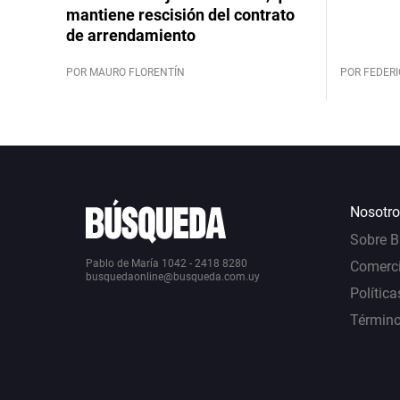
mantiene rescisión del contrato
de arrendamiento
POR MAURO FLORENTÍN
POR FEDERI
Nosotro
Sobre 
Pablo de María 1042 - 2418 8280
Comerci
busquedaonline@busqueda.com.uy
Política
Término