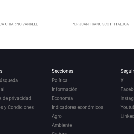
CA CHIARINO VANRELL
POR JUAN FRANCISCO PITTALUGA
s
Secciones
Segui
Búsqueda
Política
X
al
Información
Faceb
s de privacidad
Economía
Insta
s y Condiciones
Indicadores económicos
Youtu
Agro
Linke
Ambiente