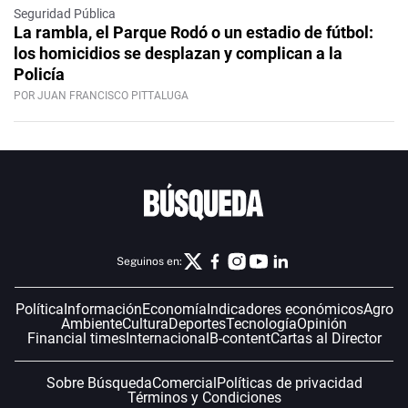
Seguridad Pública
La rambla, el Parque Rodó o un estadio de fútbol:
los homicidios se desplazan y complican a la
Policía
POR JUAN FRANCISCO PITTALUGA
Seguinos en:
Política
Información
Economía
Indicadores económicos
Agro
Ambiente
Cultura
Deportes
Tecnología
Opinión
Financial times
Internacional
B-content
Cartas al Director
Sobre Búsqueda
Comercial
Políticas de privacidad
Términos y Condiciones