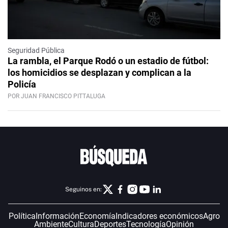
Seguridad Pública
La rambla, el Parque Rodó o un estadio de fútbol:
los homicidios se desplazan y complican a la
Policía
POR JUAN FRANCISCO PITTALUGA
Seguinos en:
Política
Información
Economía
Indicadores económicos
Agro
Ambiente
Cultura
Deportes
Tecnología
Opinión