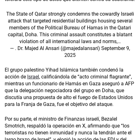
The State of Qatar strongly condemns the cowardly Israeli
attack that targeted residential buildings housing several
members of the Political Bureau of Hamas in the Qatari
capital, Doha. This criminal assault constitutes a blatant
violation of all international laws and norms,…
— . Dr. Majed Al Ansari (@majedalansari)
September 9,
2025
El grupo palestino Yihad Islámica también condenó la
acción de
Israel
, calificándola de “acto criminal flagrante”,
mientras un funcionario de Hamás en Gaza aseguró a AFP
que la delegación negociadora del grupo en Doha, que
discutía una propuesta de alto el fuego de Estados Unidos
para la Franja de Gaza, fue el objetivo del ataque.
Por su parte, el ministro de Finanzas israelí, Bezalel
Smotrich, respaldó la operación en X, afirmando que “los
terroristas no tienen inmunidad y nunca la tendrán ante el
largo brazo de Israel”, y elogió la acción de las FDI y del