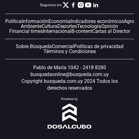
Seguinos en:
Política
Información
Economía
Indicadores económicos
Agro
Ambiente
Cultura
Deportes
Tecnología
Opinión
Financial times
Internacional
B-content
Cartas al Director
Sobre Búsqueda
Comercial
Políticas de privacidad
Términos y Condiciones
Pablo de María 1042 - 2418 8280
busquedaonline@busqueda.com.uy
Copyright busqueda.com.uy 2024 Todos los
derechos reservados