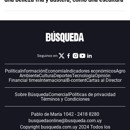
Seguinos en:
Política
Información
Economía
Indicadores económicos
Agro
Ambiente
Cultura
Deportes
Tecnología
Opinión
Financial times
Internacional
B-content
Cartas al Director
Sobre Búsqueda
Comercial
Políticas de privacidad
Términos y Condiciones
Pablo de María 1042 - 2418 8280
busquedaonline@busqueda.com.uy
Copyright busqueda.com.uy 2024 Todos los