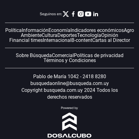
Seguinos en:
Política
Información
Economía
Indicadores económicos
Agro
Ambiente
Cultura
Deportes
Tecnología
Opinión
Financial times
Internacional
B-content
Cartas al Director
Sobre Búsqueda
Comercial
Políticas de privacidad
Términos y Condiciones
Pablo de María 1042 - 2418 8280
busquedaonline@busqueda.com.uy
Copyright busqueda.com.uy 2024 Todos los
derechos reservados