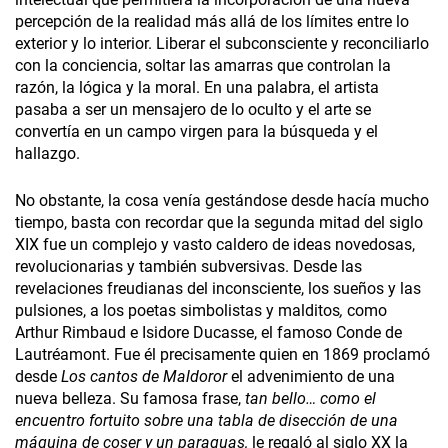
percepción de la realidad más allá de los límites entre lo
exterior y lo interior. Liberar el subconsciente y reconciliarlo
con la conciencia, soltar las amarras que controlan la
razón, la lógica y la moral. En una palabra, el artista
pasaba a ser un mensajero de lo oculto y el arte se
convertía en un campo virgen para la búsqueda y el
hallazgo.
No obstante, la cosa venía gestándose desde hacía mucho
tiempo, basta con recordar que la segunda mitad del siglo
XIX fue un complejo y vasto caldero de ideas novedosas,
revolucionarias y también subversivas. Desde las
revelaciones freudianas del inconsciente, los sueños y las
pulsiones, a los poetas simbolistas y malditos
,
como
Arthur Rimbaud e Isidore Ducasse, el famoso Conde de
Lautréamont. Fue él precisamente quien en 1869 proclamó
desde
Los cantos de Maldoror
el advenimiento de una
nueva belleza. Su famosa frase,
tan bello… como el
encuentro fortuito sobre una tabla de disección de una
máquina de coser y un paraguas,
le regaló al siglo XX la