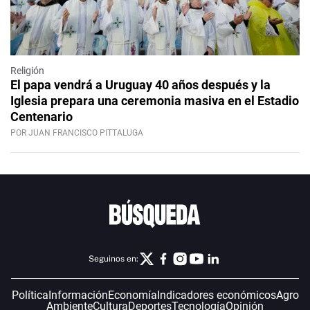
Religión
El papa vendrá a Uruguay 40 años después y la
Iglesia prepara una ceremonia masiva en el Estadio
Centenario
POR JUAN FRANCISCO PITTALUGA
Seguinos en:
Política
Información
Economía
Indicadores económicos
Agro
Ambiente
Cultura
Deportes
Tecnología
Opinión