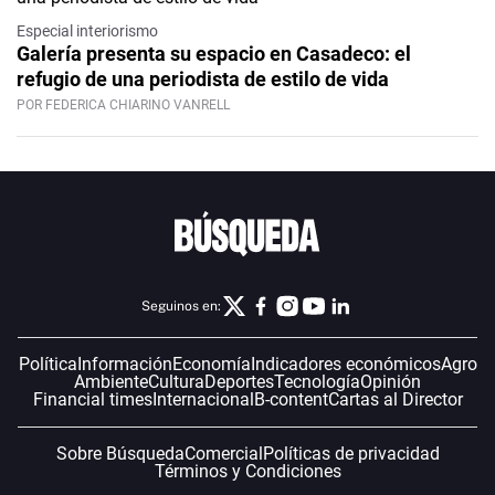
Especial interiorismo
Galería presenta su espacio en Casadeco: el
refugio de una periodista de estilo de vida
POR FEDERICA CHIARINO VANRELL
Seguinos en:
Política
Información
Economía
Indicadores económicos
Agro
Ambiente
Cultura
Deportes
Tecnología
Opinión
Financial times
Internacional
B-content
Cartas al Director
Sobre Búsqueda
Comercial
Políticas de privacidad
Términos y Condiciones