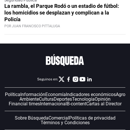
Seguridad Pública
La rambla, el Parque Rodó o un estadio de fútbol:
los homicidios se desplazan y complican a la
Policía
POR JUAN FRANCISCO PITTALUGA
Seguinos en:
Política
Información
Economía
Indicadores económicos
Agro
Ambiente
Cultura
Deportes
Tecnología
Opinión
Financial times
Internacional
B-content
Cartas al Director
Sobre Búsqueda
Comercial
Políticas de privacidad
Términos y Condiciones