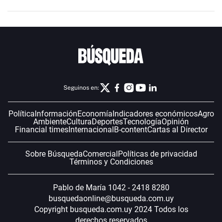
Seguinos en:
Política
Información
Economía
Indicadores económicos
Agro
Ambiente
Cultura
Deportes
Tecnología
Opinión
Financial times
Internacional
B-content
Cartas al Director
Sobre Búsqueda
Comercial
Políticas de privacidad
Términos y Condiciones
Pablo de María 1042 - 2418 8280
busquedaonline@busqueda.com.uy
Copyright busqueda.com.uy 2024 Todos los
derechos reservados