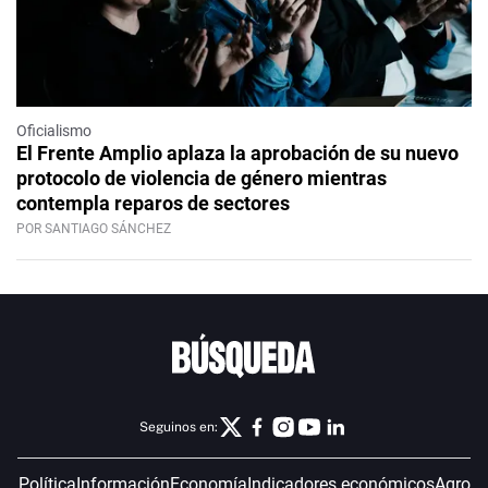
Oficialismo
El Frente Amplio aplaza la aprobación de su nuevo
protocolo de violencia de género mientras
contempla reparos de sectores
POR SANTIAGO SÁNCHEZ
Seguinos en:
Política
Información
Economía
Indicadores económicos
Agro