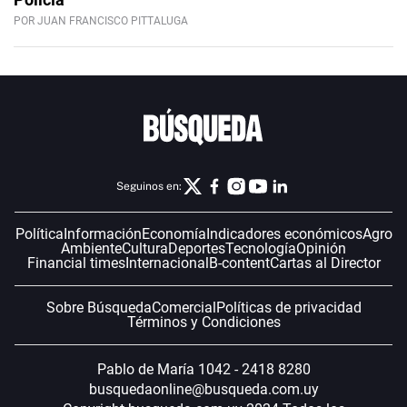
POR JUAN FRANCISCO PITTALUGA
Seguinos en:
Política
Información
Economía
Indicadores económicos
Agro
Ambiente
Cultura
Deportes
Tecnología
Opinión
Financial times
Internacional
B-content
Cartas al Director
Sobre Búsqueda
Comercial
Políticas de privacidad
Términos y Condiciones
Pablo de María 1042 - 2418 8280
busquedaonline@busqueda.com.uy