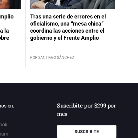
Amplio
Tras una serie de errores en el
oficialismo, una “mesa chica”
a la
coordina las acciones entre el
obre
gobierno y el Frente Amplio
POR SANTIAGO SÁNCHEZ
Suscribite por $299 por
nos en:
mes
ook
SUSCRIBITE
gram