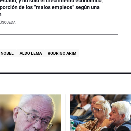
Estado, y no solo el crecimiento económico,
oporción de los “malos empleos” según una
n
BÚSQUEDA
 NOBEL
ALDO LEMA
RODRIGO ARIM