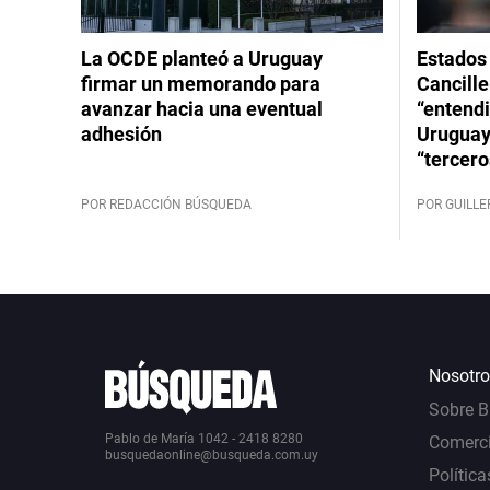
La OCDE planteó a Uruguay
Estados 
firmar un memorando para
Cancille
avanzar hacia una eventual
“entend
adhesión
Uruguay
“tercero
POR REDACCIÓN BÚSQUEDA
POR GUILL
Nosotro
Sobre 
Pablo de María 1042 - 2418 8280
Comerci
busquedaonline@busqueda.com.uy
Política