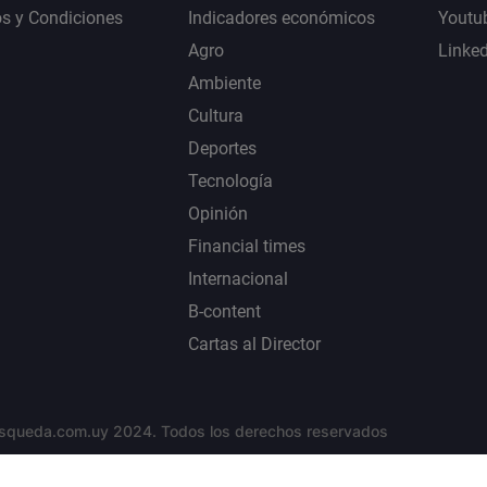
s y Condiciones
Indicadores económicos
Youtu
Agro
Linke
Ambiente
Cultura
Deportes
Tecnología
Opinión
Financial times
Internacional
B-content
Cartas al Director
squeda.com.uy 2024. Todos los derechos reservados