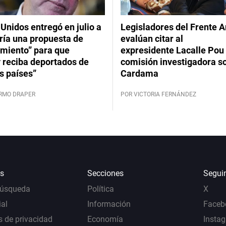
Unidos entregó en julio a
Legisladores del Frente 
ría una propuesta de
evalúan citar al
imiento” para que
expresidente Lacalle Pou 
 reciba deportados de
comisión investigadora s
s países”
Cardama
ERMO DRAPER
POR VICTORIA FERNÁNDEZ
s
Secciones
Segui
Búsqueda
Política
X
al
Información
Faceb
s de privacidad
Economía
Insta