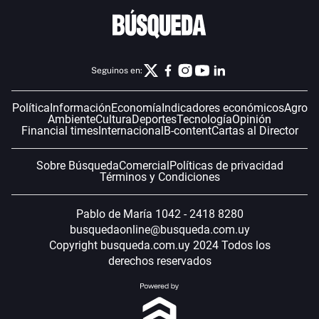
Seguinos en:
Política
Información
Economía
Indicadores económicos
Agro
Ambiente
Cultura
Deportes
Tecnología
Opinión
Financial times
Internacional
B-content
Cartas al Director
Sobre Búsqueda
Comercial
Políticas de privacidad
Términos y Condiciones
Pablo de María 1042 - 2418 8280
busquedaonline@busqueda.com.uy
Copyright busqueda.com.uy 2024 Todos los
derechos reservados