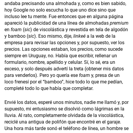
andaba precisando una almohada y, como es bien sabido,
hoy Google no solo escucha lo que uno dice sino que
incluso lee tu mente. Fue entonces que en alguna página
apareció la publicidad de una línea de almohadas
premium
en
foam
(
sic
) de viscolástica y revestida en tela de algodón
y bamboo (
sic
). Eso mismo, dije,
linkeé
a la web de la
empresa para revisar las opciones y, por supuesto, ver los
precios. Las opciones estaban, los precios, como sucede
siempre en Uruguay, no. Había que escribir, rellenar un
formulario, nombre, apellido y celular. Sí, lo sé, era un
exceso, y solo después advertí la treta (obtener mis datos
para venderlos). Pero yo quería ese
foam
y, presa de un
loco frenesí por el “bamboo”, hice todo lo que me pedían,
completé todo lo que había que completar.
Envié los datos, esperé unos minutos, nadie me llamó y, por
supuesto, mi entusiasmo se disolvió como lágrimas en la
lluvia. Al rato, completamente olvidada de la viscolástica,
reciclé una antigua de polifón que encontré en el garaje.
Una hora más tarde sonó el teléfono de línea, un hombre se