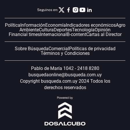
Seguinos en:
Política
Información
Economía
Indicadores económicos
Agro
Ambiente
Cultura
Deportes
Tecnología
Opinión
Financial times
Internacional
B-content
Cartas al Director
Sobre Búsqueda
Comercial
Políticas de privacidad
Términos y Condiciones
Pablo de María 1042 - 2418 8280
busquedaonline@busqueda.com.uy
Copyright busqueda.com.uy 2024 Todos los
derechos reservados