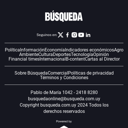
Seguinos en:
Política
Información
Economía
Indicadores económicos
Agro
Ambiente
Cultura
Deportes
Tecnología
Opinión
Financial times
Internacional
B-content
Cartas al Director
Sobre Búsqueda
Comercial
Políticas de privacidad
Términos y Condiciones
Pablo de María 1042 - 2418 8280
busquedaonline@busqueda.com.uy
Copyright busqueda.com.uy 2024 Todos los
derechos reservados