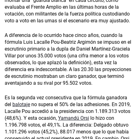
montar una “guardia blanca” en cada circuito, como
evaluaba el Frente Amplio en las últimas horas de la
votación, con militantes de la fuerza política custodiando
voto a voto en las urnas si el escenario era muy ajustado.
A diferencia de lo ocurrido hace cinco años, cuando la
fórmula Luis Lacalle Pou-Beatriz Argimón se impuso en el
escrutinio primario a la dupla de Daniel Martínez-Graciela
Villar por unos 35.000 votos (una cifra menor a los votos
observados, lo que aplazó la definición), esta vez la
diferencia era indescontable. A las 20.30 las proyecciones
de escrutinio mostraban un claro ganador, que terminó
aventajando a su rival por 95.502 votos.
Es la segunda vez consecutiva que la fórmula ganadora
del
balotaje
no supera el 50% de las adhesiones. En 2019,
Lacalle Pou accedió a la presidencia con 1.189.313 votos
(48,6%). Y esta ocasión,
Yamandú Orsi
lo hizo con
1.196.798 votos, el 49,1%. La diferencia: Delgado obtuvo
1.101.296 votos (45,2%), 88.017 menos que lo que había
conseguido el actual presidente en 2019. En cambio, Orsi