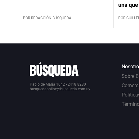
una que 
POR REDACCIÓN BÚSQUEDA
POR GUILL
Nosotro
Sobre 
Pablo de María 1042 - 2418 8280
Comerci
busquedaonline@busqueda.com.uy
Política
Término