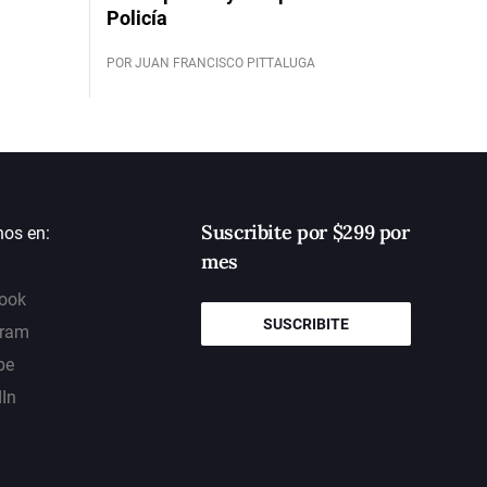
Policía
POR JUAN FRANCISCO PITTALUGA
Suscribite por $299 por
nos en:
mes
ook
SUSCRIBITE
gram
be
dIn