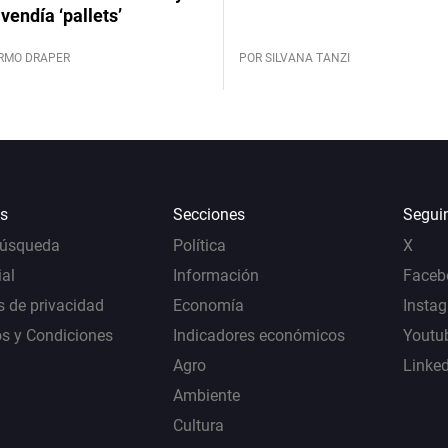
vendía ‘pallets’
ERMO DRAPER
POR SILVANA TANZI
s
Secciones
Segui
Búsqueda
Política
X
al
Información
Faceb
s de privacidad
Economía
Insta
s y Condiciones
Indicadores económicos
Youtu
Agro
Linke
Ambiente
Cultura