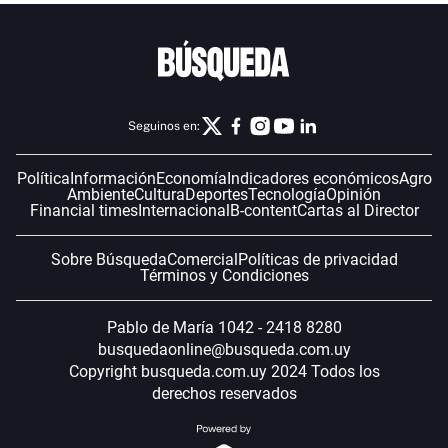
Seguinos en:
Política
Información
Economía
Indicadores económicos
Agro
Ambiente
Cultura
Deportes
Tecnología
Opinión
Financial times
Internacional
B-content
Cartas al Director
Sobre Búsqueda
Comercial
Políticas de privacidad
Términos y Condiciones
Pablo de María 1042 - 2418 8280
busquedaonline@busqueda.com.uy
Copyright busqueda.com.uy 2024 Todos los
derechos reservados