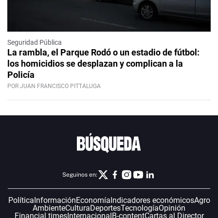
Seguridad Pública
La rambla, el Parque Rodó o un estadio de fútbol:
los homicidios se desplazan y complican a la
Policía
POR JUAN FRANCISCO PITTALUGA
Seguinos en:
Política
Información
Economía
Indicadores económicos
Agro
Ambiente
Cultura
Deportes
Tecnología
Opinión
Financial times
Internacional
B-content
Cartas al Director