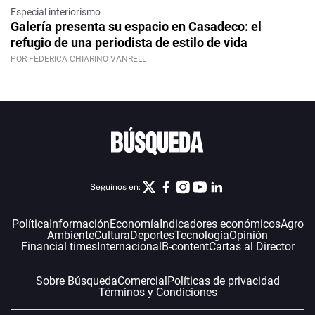
Especial interiorismo
Galería presenta su espacio en Casadeco: el
refugio de una periodista de estilo de vida
POR FEDERICA CHIARINO VANRELL
Seguinos en:
Política
Información
Economía
Indicadores económicos
Agro
Ambiente
Cultura
Deportes
Tecnología
Opinión
Financial times
Internacional
B-content
Cartas al Director
Sobre Búsqueda
Comercial
Políticas de privacidad
Términos y Condiciones