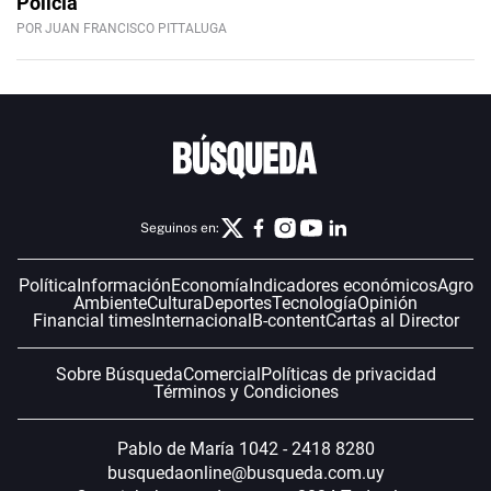
Policía
POR JUAN FRANCISCO PITTALUGA
Seguinos en:
Política
Información
Economía
Indicadores económicos
Agro
Ambiente
Cultura
Deportes
Tecnología
Opinión
Financial times
Internacional
B-content
Cartas al Director
Sobre Búsqueda
Comercial
Políticas de privacidad
Términos y Condiciones
Pablo de María 1042 - 2418 8280
busquedaonline@busqueda.com.uy