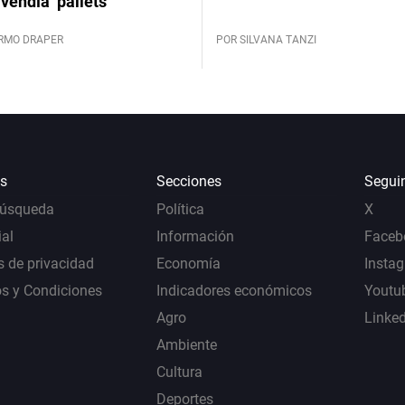
vendía ‘pallets’
ERMO DRAPER
POR SILVANA TANZI
s
Secciones
Segui
Búsqueda
Política
X
al
Información
Faceb
s de privacidad
Economía
Insta
s y Condiciones
Indicadores económicos
Youtu
Agro
Linke
Ambiente
Cultura
Deportes