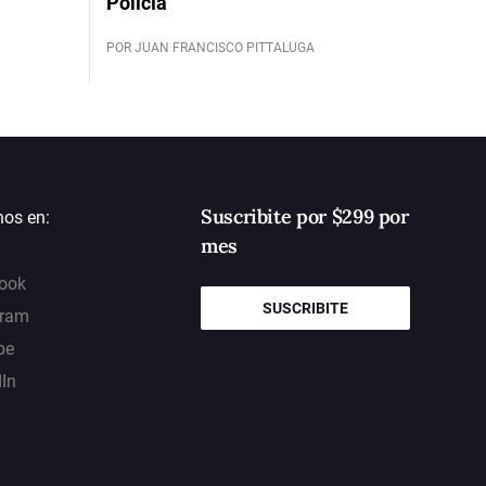
Policía
POR JUAN FRANCISCO PITTALUGA
Suscribite por $299 por
nos en:
mes
ook
SUSCRIBITE
gram
be
dIn