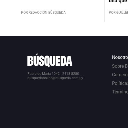
una que 
POR REDACCIÓN BÚSQUEDA
POR GUILL
Nosotro
Sobre 
Pablo de María 1042 - 2418 8280
Comerci
busquedaonline@busqueda.com.uy
Política
Término