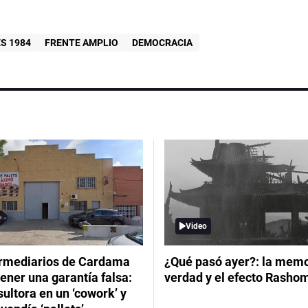
S 1984
FRENTE AMPLIO
DEMOCRACIA
Video
ermediarios de Cardama
¿Qué pasó ayer?: la memor
ener una garantía falsa:
verdad y el efecto Rasho
ultora en un ‘cowork’ y