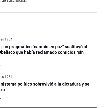
 de suscripción.
nes 1984
, un pragmático “cambio en paz” sustituyó al
 Obelisco que había reclamado comicios “sin
”
L
nes 1984
l sistema político sobrevivió a la dictadura y se
tro
L