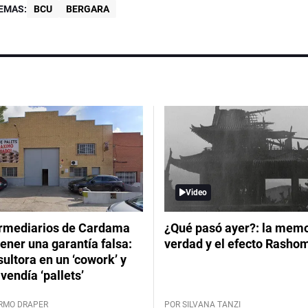
EMAS:
BCU
BERGARA
Video
ermediarios de Cardama
¿Qué pasó ayer?: la memor
ener una garantía falsa:
verdad y el efecto Rasho
ultora en un ‘cowork’ y
vendía ‘pallets’
ERMO DRAPER
POR SILVANA TANZI