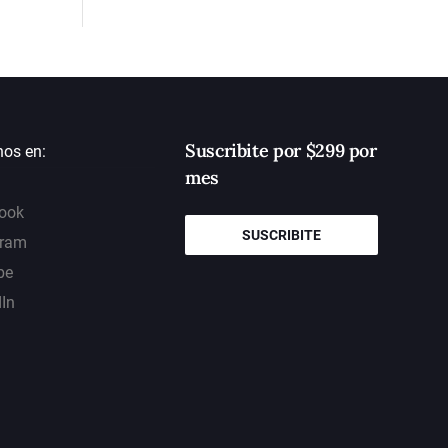
Suscribite por $299 por
nos en:
mes
ook
SUSCRIBITE
gram
be
dIn