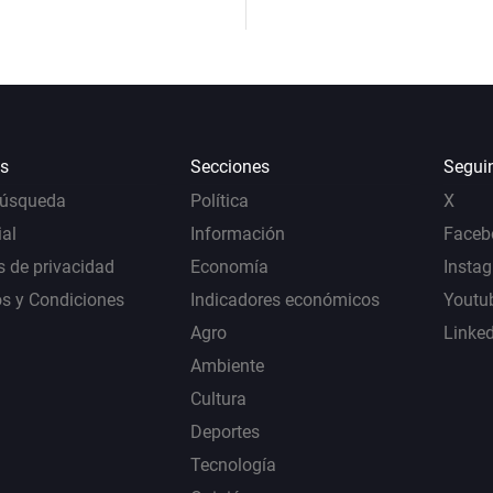
s
Secciones
Segui
Búsqueda
Política
X
al
Información
Faceb
s de privacidad
Economía
Insta
s y Condiciones
Indicadores económicos
Youtu
Agro
Linke
Ambiente
Cultura
Deportes
Tecnología