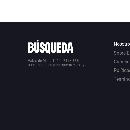
Nosotro
Sobre 
Pablo de María 1042 - 2418 8280
Comerci
busquedaonline@busqueda.com.uy
Política
Término