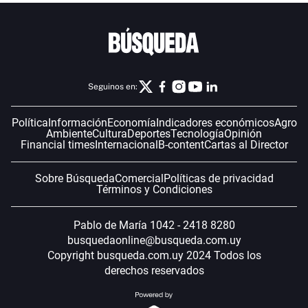
Seguinos en:
Política
Información
Economía
Indicadores económicos
Agro
Ambiente
Cultura
Deportes
Tecnología
Opinión
Financial times
Internacional
B-content
Cartas al Director
Sobre Búsqueda
Comercial
Políticas de privacidad
Términos y Condiciones
Pablo de María 1042 - 2418 8280
busquedaonline@busqueda.com.uy
Copyright busqueda.com.uy 2024 Todos los
derechos reservados