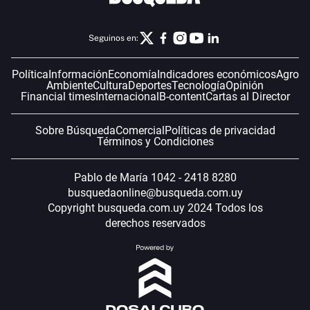
Seguinos en:
Política
Información
Economía
Indicadores económicos
Agro
Ambiente
Cultura
Deportes
Tecnología
Opinión
Financial times
Internacional
B-content
Cartas al Director
Sobre Búsqueda
Comercial
Políticas de privacidad
Términos y Condiciones
Pablo de María 1042 - 2418 8280
busquedaonline@busqueda.com.uy
Copyright busqueda.com.uy 2024 Todos los
derechos reservados