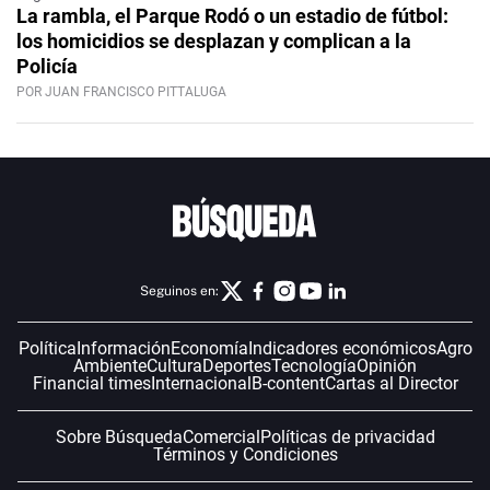
La rambla, el Parque Rodó o un estadio de fútbol:
los homicidios se desplazan y complican a la
Policía
POR JUAN FRANCISCO PITTALUGA
Seguinos en:
Política
Información
Economía
Indicadores económicos
Agro
Ambiente
Cultura
Deportes
Tecnología
Opinión
Financial times
Internacional
B-content
Cartas al Director
Sobre Búsqueda
Comercial
Políticas de privacidad
Términos y Condiciones