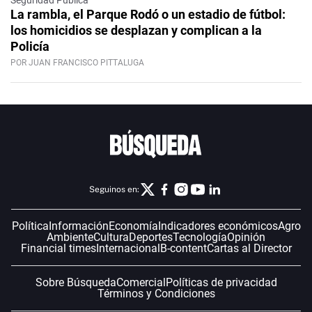
La rambla, el Parque Rodó o un estadio de fútbol:
los homicidios se desplazan y complican a la
Policía
POR JUAN FRANCISCO PITTALUGA
Seguinos en:
Política
Información
Economía
Indicadores económicos
Agro
Ambiente
Cultura
Deportes
Tecnología
Opinión
Financial times
Internacional
B-content
Cartas al Director
Sobre Búsqueda
Comercial
Políticas de privacidad
Términos y Condiciones