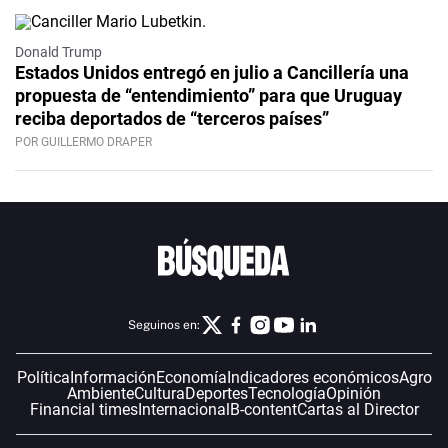
Donald Trump
Estados Unidos entregó en julio a Cancillería una
propuesta de “entendimiento” para que Uruguay
reciba deportados de “terceros países”
POR GUILLERMO DRAPER
Seguinos en:
Política
Información
Economía
Indicadores económicos
Agro
Ambiente
Cultura
Deportes
Tecnología
Opinión
Financial times
Internacional
B-content
Cartas al Director