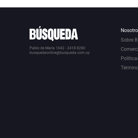
Nosotro
Sobre 
Pablo de María 1042 - 2418 8280
Comerci
busquedaonline@busqueda.com.uy
Política
Término