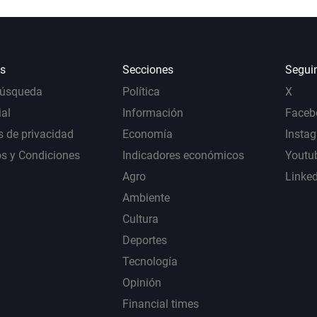
s
Secciones
Segui
Búsqueda
Política
X
al
Información
Faceb
s de privacidad
Economía
Insta
s y Condiciones
Indicadores económicos
Youtu
Agro
Linke
Ambiente
Cultura
Deportes
Tecnología
Opinión
Financial times