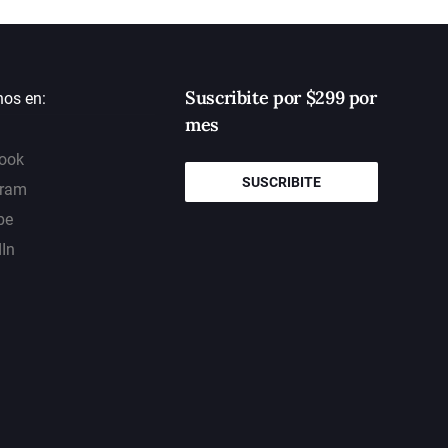
Suscribite por $299 por
nos en:
mes
ook
SUSCRIBITE
gram
be
dIn