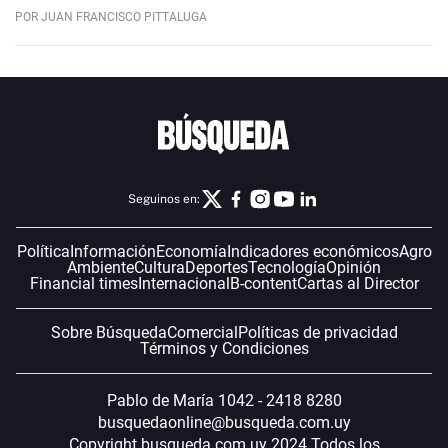
POR JUAN FRANCISCO PITTALUGA
Seguinos en:
Política
Información
Economía
Indicadores económicos
Agro
Ambiente
Cultura
Deportes
Tecnología
Opinión
Financial times
Internacional
B-content
Cartas al Director
Sobre Búsqueda
Comercial
Políticas de privacidad
Términos y Condiciones
Pablo de María 1042 - 2418 8280
busquedaonline@busqueda.com.uy
Copyright busqueda.com.uy 2024 Todos los