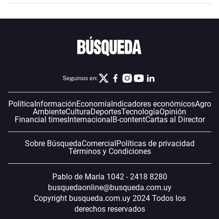
Seguinos en:
Política
Información
Economía
Indicadores económicos
Agro
Ambiente
Cultura
Deportes
Tecnología
Opinión
Financial times
Internacional
B-content
Cartas al Director
Sobre Búsqueda
Comercial
Políticas de privacidad
Términos y Condiciones
Pablo de María 1042 - 2418 8280
busquedaonline@busqueda.com.uy
Copyright busqueda.com.uy 2024 Todos los
derechos reservados