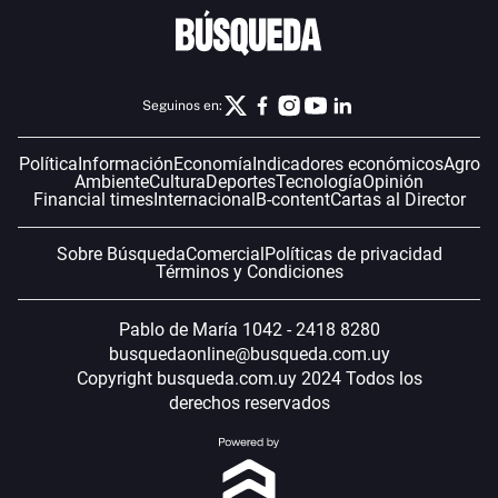
Seguinos en:
Política
Información
Economía
Indicadores económicos
Agro
Ambiente
Cultura
Deportes
Tecnología
Opinión
Financial times
Internacional
B-content
Cartas al Director
Sobre Búsqueda
Comercial
Políticas de privacidad
Términos y Condiciones
Pablo de María 1042 - 2418 8280
busquedaonline@busqueda.com.uy
Copyright busqueda.com.uy 2024 Todos los
derechos reservados