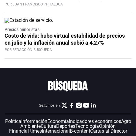
POR JUAN FRANCISCO PITTALUGA
Precios minoristas
Costo de vida: hubo virtual estabilidad de precios
en julio y la inflación anual subió a 4,27%
POR REDACCIÓN BÚSQUEDA
Seguinos en:
Política
Información
Economía
Indicadores económicos
Agro
Ambiente
Cultura
Deportes
Tecnología
Opinión
Financial times
Internacional
B-content
Cartas al Director