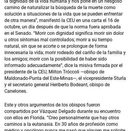
la dignidad de la vida humana y nos pone en un riesgoso
camino de naturalizar la búsqueda de la muerte como
solución a situaciones de la vida que se pueden enfrentar
de otra manera”, manifestó la CEU en una carta el 16 de
octubre, un día después de que la norma fuera aprobada
en el Senado. “Morir con dignidad significa morir sin dolor
u otros síntomas mal controlados; morir a su tiempo
natural, sin que se acorte o se prolongue de forma
innecesaria la vida; morir rodeado del cariño de la familia y
los amigos; morir con la posibilidad de haber sido
informado adecuadamente”, dice la misiva firmada por el
presidente de la CEU, Milton Tróccoli —obispo de
Maldonado-Punta del Este-Minas—, el vicepresidente Sturla
y el secretario general Heriberto Bodeant, obispo de
Canelones.
Este y otros argumentos de los obispos fueron
compartidos por Vázquez Delgado durante su encuentro
con ellos en Florida. “Creo personalmente que hay otros
caminos a la eutanasia. En 30 años de profesión como
médico y oncólogo nunca me pasó que alguien me solicite