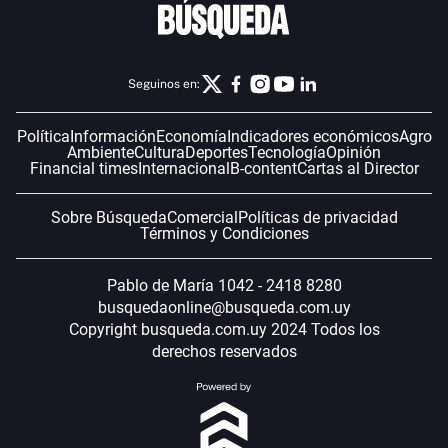
Seguinos en:
Política
Información
Economía
Indicadores económicos
Agro
Ambiente
Cultura
Deportes
Tecnología
Opinión
Financial times
Internacional
B-content
Cartas al Director
Sobre Búsqueda
Comercial
Políticas de privacidad
Términos y Condiciones
Pablo de María 1042 - 2418 8280
busquedaonline@busqueda.com.uy
Copyright busqueda.com.uy 2024 Todos los
derechos reservados