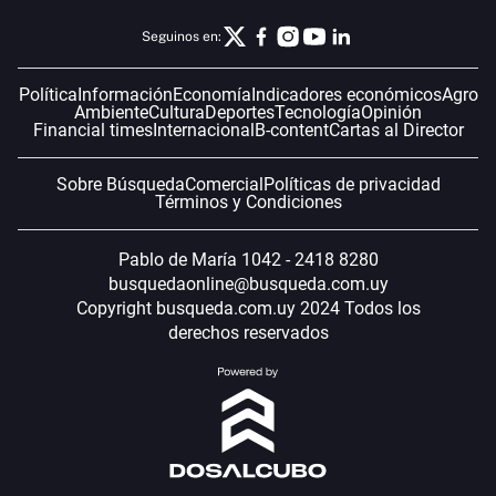
Seguinos en:
Política
Información
Economía
Indicadores económicos
Agro
Ambiente
Cultura
Deportes
Tecnología
Opinión
Financial times
Internacional
B-content
Cartas al Director
Sobre Búsqueda
Comercial
Políticas de privacidad
Términos y Condiciones
Pablo de María 1042 - 2418 8280
busquedaonline@busqueda.com.uy
Copyright busqueda.com.uy 2024 Todos los
derechos reservados