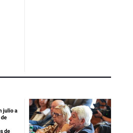
 julio a
 de
s de