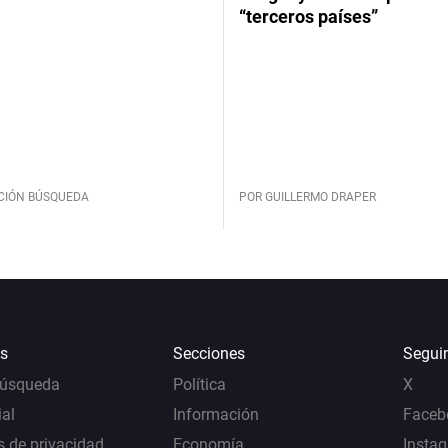
“terceros países”
CIÓN BÚSQUEDA
POR GUILLERMO DRAPER
s
Secciones
Segui
Búsqueda
Política
X
al
Información
Faceb
s de privacidad
Economía
Insta