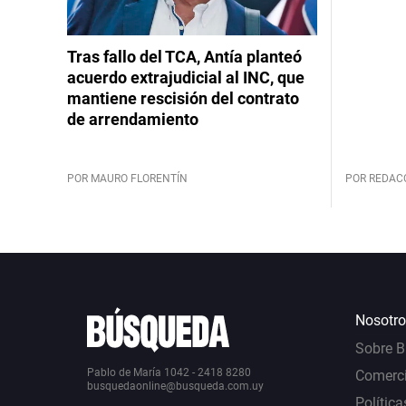
Tras fallo del TCA, Antía planteó
acuerdo extrajudicial al INC, que
mantiene rescisión del contrato
de arrendamiento
POR MAURO FLORENTÍN
POR REDAC
Nosotro
Sobre 
Pablo de María 1042 - 2418 8280
Comerci
busquedaonline@busqueda.com.uy
Política