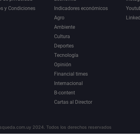
s y Condiciones
Indicadores económicos
Youtu
Agro
Linke
Ambiente
Cultura
Deportes
Tecnología
Opinión
Financial times
Internacional
B-content
Cartas al Director
squeda.com.uy 2024. Todos los derechos reservados