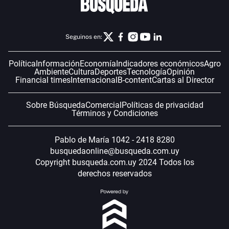
Seguinos en:
Política
Información
Economía
Indicadores económicos
Agro
Ambiente
Cultura
Deportes
Tecnología
Opinión
Financial times
Internacional
B-content
Cartas al Director
Sobre Búsqueda
Comercial
Políticas de privacidad
Términos y Condiciones
Pablo de María 1042 - 2418 8280
busquedaonline@busqueda.com.uy
Copyright busqueda.com.uy 2024 Todos los
derechos reservados