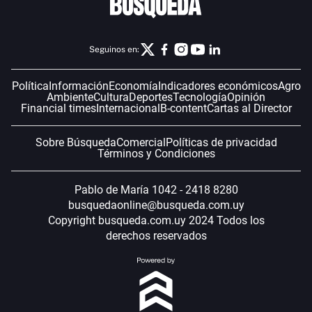
Seguinos en:
Política
Información
Economía
Indicadores económicos
Agro
Ambiente
Cultura
Deportes
Tecnología
Opinión
Financial times
Internacional
B-content
Cartas al Director
Sobre Búsqueda
Comercial
Políticas de privacidad
Términos y Condiciones
Pablo de María 1042 - 2418 8280
busquedaonline@busqueda.com.uy
Copyright busqueda.com.uy 2024 Todos los
derechos reservados