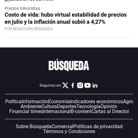
Precios minoristas
Costo de vida: hubo virtual estabilidad de precios
en julio y la inflación anual subió a 4,27%
POR REDACCIÓN BÚSQUEDA
Seguinos en:
Política
Información
Economía
Indicadores económicos
Agro
Ambiente
Cultura
Deportes
Tecnología
Opinión
Financial times
Internacional
B-content
Cartas al Director
Sobre Búsqueda
Comercial
Políticas de privacidad
Términos y Condiciones