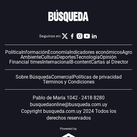
Seguinos en:
Política
Información
Economía
Indicadores económicos
Agro
Ambiente
Cultura
Deportes
Tecnología
Opinión
Financial times
Internacional
B-content
Cartas al Director
Sobre Búsqueda
Comercial
Políticas de privacidad
Términos y Condiciones
Pablo de María 1042 - 2418 8280
busquedaonline@busqueda.com.uy
Copyright busqueda.com.uy 2024 Todos los
derechos reservados