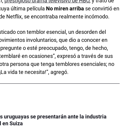
n
,
prestigioso drama televisivo de HBO
, y trató de
cuya última película
No miren arriba
se convirtió en
 de Netflix, se encontraba realmente incómodo.
sticado con temblor esencial, un desorden del
vimientos involuntarios, que dio a conocer en
 pregunte o esté preocupado, tengo, de hecho,
 temblaré en ocasiones”, expresó a través de sus
r otra persona que tenga temblores esenciales; no
La vida te necesita!”, agregó.
as uruguayas se presentarán ante la industria
l en Suiza