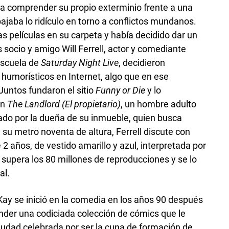
a comprender su propio exterminio frente a una
ajaba lo ridículo en torno a conflictos mundanos.
s películas en su carpeta y había decidido dar un
socio y amigo Will Ferrell, actor y comediante
escuela de
Saturday Night Live
, decidieron
 humorísticos en Internet, algo que en ese
untos fundaron el sitio
Funny or Die
y lo
En
The Landlord (El propietario)
, un hombre adulto
gado por la dueña de su inmueble, quien busca
su metro noventa de altura, Ferrell discute con
 2 años, de vestido amarillo y azul, interpretada por
y supera los 80 millones de reproducciones y se lo
al.
ay se inició en la comedia en los años 90 después
nder una codiciada colección de cómics que le
iudad celebrada por ser la cuna de formación de