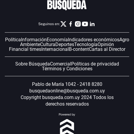
Seguinos en:
Política
Información
Economía
Indicadores económicos
Agro
Ambiente
Cultura
Deportes
Tecnología
Opinión
Financial times
Internacional
B-content
Cartas al Director
Sobre Búsqueda
Comercial
Políticas de privacidad
Términos y Condiciones
Pablo de María 1042 - 2418 8280
busquedaonline@busqueda.com.uy
Copyright busqueda.com.uy 2024 Todos los
derechos reservados