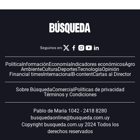
Seguinos en:
Política
Información
Economía
Indicadores económicos
Agro
Ambiente
Cultura
Deportes
Tecnología
Opinión
Financial times
Internacional
B-content
Cartas al Director
Sobre Búsqueda
Comercial
Políticas de privacidad
Términos y Condiciones
Pablo de María 1042 - 2418 8280
busquedaonline@busqueda.com.uy
Copyright busqueda.com.uy 2024 Todos los
derechos reservados