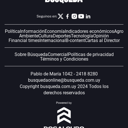
Seguinos en:
Política
Información
Economía
Indicadores económicos
Agro
Ambiente
Cultura
Deportes
Tecnología
Opinión
Financial times
Internacional
B-content
Cartas al Director
Sobre Búsqueda
Comercial
Políticas de privacidad
Términos y Condiciones
Pablo de María 1042 - 2418 8280
busquedaonline@busqueda.com.uy
Copyright busqueda.com.uy 2024 Todos los
derechos reservados