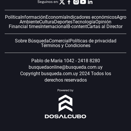
Seguinos en:
Política
Información
Economía
Indicadores económicos
Agro
Ambiente
Cultura
Deportes
Tecnología
Opinión
Financial times
Internacional
B-content
Cartas al Director
Sobre Búsqueda
Comercial
Políticas de privacidad
Términos y Condiciones
Pablo de María 1042 - 2418 8280
busquedaonline@busqueda.com.uy
Copyright busqueda.com.uy 2024 Todos los
derechos reservados