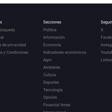
s
Secciones
Segui
Búsqueda
Política
X
al
Información
Faceb
s de privacidad
Economía
Insta
s y Condiciones
Indicadores económicos
Youtu
Agro
Linke
Ambiente
Cultura
Deportes
Tecnología
Opinión
Financial times