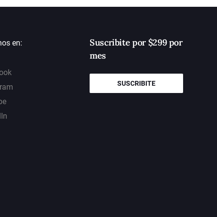
Suscribite por $299 por
nos en:
mes
ook
SUSCRIBITE
gram
be
dIn