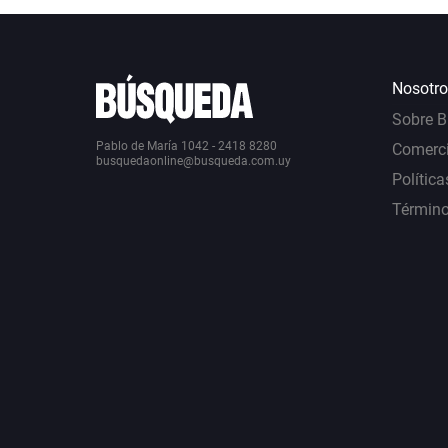
Nosotro
Sobre 
Pablo de María 1042 - 2418 8280
Comerci
busquedaonline@busqueda.com.uy
Política
Término