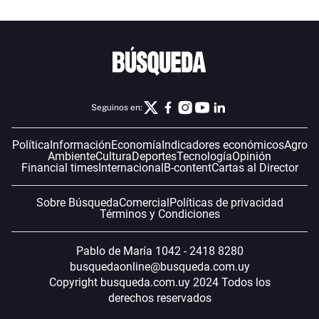
Seguinos en:
Política
Información
Economía
Indicadores económicos
Agro
Ambiente
Cultura
Deportes
Tecnología
Opinión
Financial times
Internacional
B-content
Cartas al Director
Sobre Búsqueda
Comercial
Políticas de privacidad
Términos y Condiciones
Pablo de María 1042 - 2418 8280
busquedaonline@busqueda.com.uy
Copyright busqueda.com.uy 2024 Todos los
derechos reservados