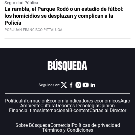
Seguridad Pública
La rambla, el Parque Rodó o un estadio de fútbol:
los homicidios se desplazan y complican a la
Policía
POR JUAN FRANCISCO PITTALUGA
Seguinos en:
Política
Información
Economía
Indicadores económicos
Agro
Ambiente
Cultura
Deportes
Tecnología
Opinión
Financial times
Internacional
B-content
Cartas al Director
Sobre Búsqueda
Comercial
Políticas de privacidad
Términos y Condiciones