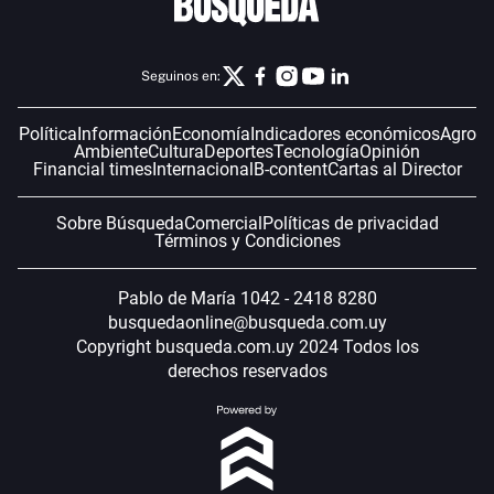
Seguinos en:
Política
Información
Economía
Indicadores económicos
Agro
Ambiente
Cultura
Deportes
Tecnología
Opinión
Financial times
Internacional
B-content
Cartas al Director
Sobre Búsqueda
Comercial
Políticas de privacidad
Términos y Condiciones
Pablo de María 1042 - 2418 8280
busquedaonline@busqueda.com.uy
Copyright busqueda.com.uy 2024 Todos los
derechos reservados